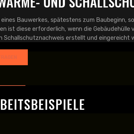
 WÄRME- UND SCHALLSCH
eines Bauwerkes, spätestens zum Baubeginn, soll
n ist diese erforderlich, wenn die Gebäudehüll
n Schallschutznachweis erstellt und eingereicht 
FRAGEN
BEITSBEISPIELE